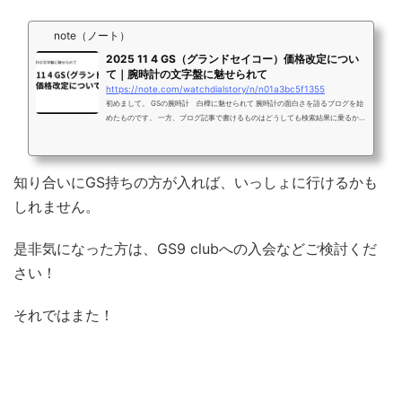
note（ノート）
2025 11 4 GS（グランドセイコー）価格改定につい
て｜腕時計の文字盤に魅せられて
https://note.com/watchdialstory/n/n01a3bc5f1355
初めまして。 GSの腕時計 白樺に魅せられて 腕時計の面白さを語るブログを始
めたものです。 一方、ブログ記事で書けるものはどうしても検索結果に乗るかに
こだわらざるを得ない事情もありまして、このようなトレンドネタをだせるプラ
ットフォームを探していたところ、ここに行きつきました。 今回は25年11月4日
～のGSの価格改定について 気合いで集計したところ、下記のようになりまし
た。 全てクオーツモデル。33000円です。 何らかの共通部品の値上げによるも
知り合いにGS持ちの方が入れば、いっしょに行けるかも
のと想定されます。 11/4からなので、ご検討の方はご留意ください。 ...
しれません。
是非気になった方は、GS9 clubへの入会などご検討くだ
さい！
それではまた！