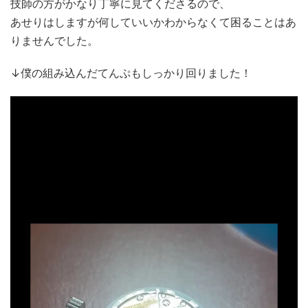
技師の方がかなり丁寧に見てくださるので、
あせりはしますが何していいかわからなくて困ることはあ
りませんでした。
↓僕の組み込んだてんぷもしっかり回りました！
動
画
プ
レ
ー
ヤ
ー