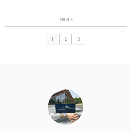
Next »
1
2
3