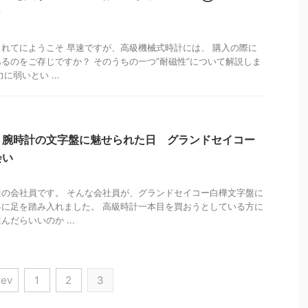
～
れてにようこそ 早速ですが、高級機械式時計には、 購入の際に
るのをご存じですか？ そのうちの一つ”耐磁性”について解説しま
に弱いとい ...
】腕時計の文字盤に魅せられた日 グランドセイコー
会い
の会社員です。 そんな会社員が、グランドセイコー白樺文字盤に
に足を踏み入れました。 高級時計一本目を買おうとしている方に
だらいいのか ...
rev
1
2
3