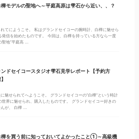
白樺モデルの聖地へ～平庭高原は雫石から近い、、？
れてにようこそ。 私はグランドセイコーの腕時計、白樺に魅せら
る発信を始めたものです。 今回は、白樺を持っている方なら一度
地”平庭高 ...
ランドセイコースタジオ雫石見学レポート【予約方
想】
に魅せられてへようこそ。 グランドセイコーの”白樺”という時計
の世界に魅せられ、購入したものです。 グランドセイコー好きの
が、 白樺 ...
白樺を買う前に知っておいてよかったこと①～高級機