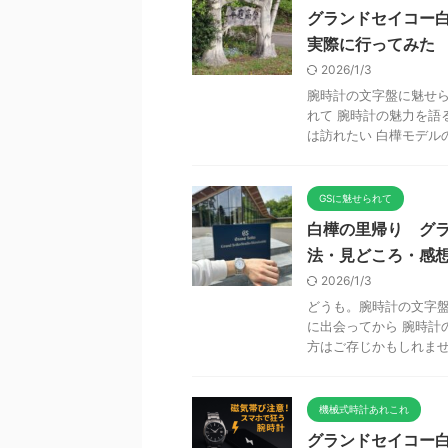
グランドセイコー
実際に行ってみた
2026/1/3
腕時計の文字盤に魅せら
れて 腕時計の魅力を語
は訪れたい 白樺モデルの聖
GSに魅せられて
白樺の里帰り グ
法・見どころ・感
2026/1/3
どうも。腕時計の文字盤
に出会ってから 腕時計
方はご存じかもしれません
機械式時計あれこれ
グランドセイコー