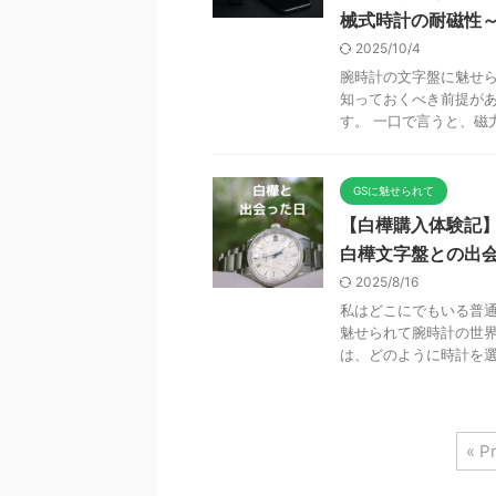
械式時計の耐磁性
2025/10/4
腕時計の文字盤に魅せら
知っておくべき前提があ
す。 一口で言うと、磁力
GSに魅せられて
【白樺購入体験記
白樺文字盤との出
2025/8/16
私はどこにでもいる普通
魅せられて腕時計の世界
は、どのように時計を選ん
« P